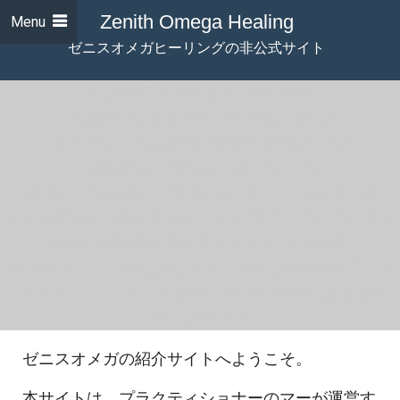
Zenith Omega Healing
Menu
ゼニスオメガヒーリングの非公式サイト
[su_section background="#ccc"
image="https://zenith-omega.jp/wp-
content/uploads/2019/08/background-
1409025_1280_d-768x431.png"
background_position="center top" fullwidth="yes"
parallax="yes" cover="yes" margin="0px 0px 0px 0px"
padding="30px 0px 30px 0px" border=""
color="#ffffff" text_align="left" text_shadow="0 1px
10px #ffffff" url="" target="blank" class=""]はじめに
[/su_section]
ゼニスオメガの紹介サイトへようこそ。
本サイトは、プラクティショナーのマーが運営す